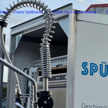
Home
Unsere Spülkisten!
Verleih von Eventausstattung
G